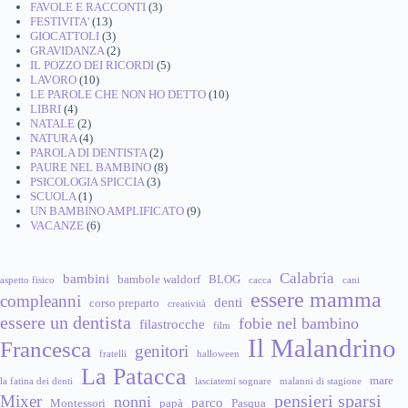
FAVOLE E RACCONTI
(3)
FESTIVITA'
(13)
GIOCATTOLI
(3)
GRAVIDANZA
(2)
IL POZZO DEI RICORDI
(5)
LAVORO
(10)
LE PAROLE CHE NON HO DETTO
(10)
LIBRI
(4)
NATALE
(2)
NATURA
(4)
PAROLA DI DENTISTA
(2)
PAURE NEL BAMBINO
(8)
PSICOLOGIA SPICCIA
(3)
SCUOLA
(1)
UN BAMBINO AMPLIFICATO
(9)
VACANZE
(6)
Calabria
bambini
bambole waldorf
BLOG
aspetto fisico
cacca
cani
essere mamma
compleanni
denti
corso preparto
creatività
essere un dentista
fobie nel bambino
filastrocche
film
Il Malandrino
Francesca
genitori
fratelli
halloween
La Patacca
mare
la fatina dei denti
lasciatemi sognare
malanni di stagione
pensieri sparsi
Mixer
nonni
parco
Montessori
papà
Pasqua