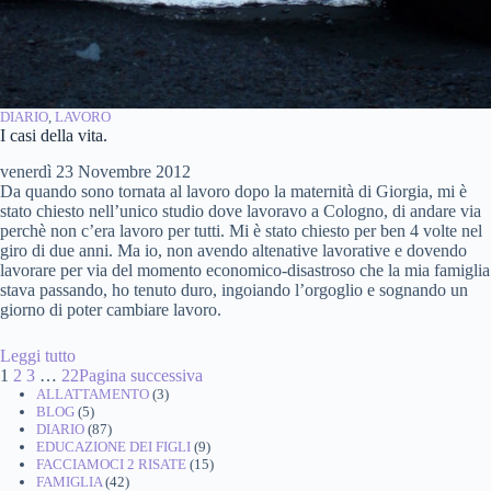
DIARIO
, 
LAVORO
I casi della vita.
venerdì 23 Novembre 2012
Da quando sono tornata al lavoro dopo la maternità di Giorgia, mi è
stato chiesto nell’unico studio dove lavoravo a Cologno, di andare via
perchè non c’era lavoro per tutti. Mi è stato chiesto per ben 4 volte nel
giro di due anni. Ma io, non avendo altenative lavorative e dovendo
lavorare per via del momento economico-disastroso che la mia famiglia
stava passando, ho tenuto duro, ingoiando l’orgoglio e sognando un
giorno di poter cambiare lavoro.
Leggi tutto
1
2
3
…
22
Pagina successiva
ALLATTAMENTO
(3)
BLOG
(5)
DIARIO
(87)
EDUCAZIONE DEI FIGLI
(9)
FACCIAMOCI 2 RISATE
(15)
FAMIGLIA
(42)