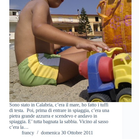
Sono stato in Calabria, c’era il mare, ho fatto i tuffi
di testa. Poi, prima di entrare in spiaggia, c’era una
pietra grande azzurra e scendevo e andavo in
spiaggia. E’ tutta bagnata la sabbia. Vicino al sasso
c’era la…
francy
domenica 30 Ottobre 2011