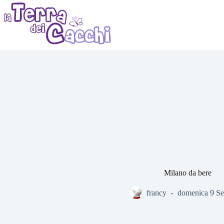
Salta
al
contenuto
Milano da bere
francy
domenica 9 Se