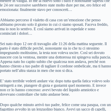
mettere in valigia. Io me la ridevo sotto i baffi e nonostante sapessi che
le 24 ore successive sarebbero state molto dure per me, ero felice ed
emozionata: finalmente stavo per conoscerti…
Abbiamo percorso il vialetto di casa con un’emozione che penso
abbiamo provato solo il giorno in cui ci siamo sposati. Faceva freddo,
ma io non lo sentivo. E così siamo arrivati in ospedale e sono
cominciati i dolori…
Sei nato dopo 12 ore di travaglio alle 11:26 della mattina seguente. Il
parto è stato difficile perchè, nonostante sia io che tu ci stessimo
impegnando moltissimo, la testa non voleva uscire. Così sei dovuto
nascere con la ventosa, mentre una dottoressa mi spingeva sulla pancia.
Appena nato ho capito subito che qualcosa non andava, perchè non
hanno chiesto a tuo padre di tagliare il cordone ombelicale, ma ti hanno
portato nell’altra stanza in men che non si dica.
E’ stato terribile vederti andare via: dopo tutta quella fatica volevo solo
stringerti a me, piangere di gioia e gustarmi quel momento. E invece
non ce lo hanno concesso: avevi bevuto del liquido amniotico e
dovevano controllare che tutto andasse bene.
Dopo qualche minuto arrivò tuo padre, felice come una pasqua, con un
fagottino avvolto in un lenzuolino bianco. Avevi un sacco di capelli,