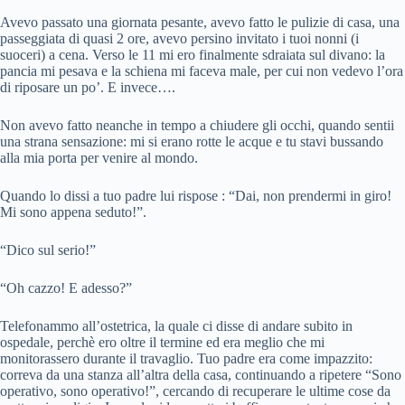
Avevo passato una giornata pesante, avevo fatto le pulizie di casa, una
passeggiata di quasi 2 ore, avevo persino invitato i tuoi nonni (i
suoceri) a cena. Verso le 11 mi ero finalmente sdraiata sul divano: la
pancia mi pesava e la schiena mi faceva male, per cui non vedevo l’ora
di riposare un po’. E invece….
Non avevo fatto neanche in tempo a chiudere gli occhi, quando sentii
una strana sensazione: mi si erano rotte le acque e tu stavi bussando
alla mia porta per venire al mondo.
Quando lo dissi a tuo padre lui rispose : “Dai, non prendermi in giro!
Mi sono appena seduto!”.
“Dico sul serio!”
“Oh cazzo! E adesso?”
Telefonammo all’ostetrica, la quale ci disse di andare subito in
ospedale, perchè ero oltre il termine ed era meglio che mi
monitorassero durante il travaglio. Tuo padre era come impazzito:
correva da una stanza all’altra della casa, continuando a ripetere “Sono
operativo, sono operativo!”, cercando di recuperare le ultime cose da