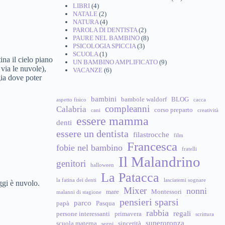
LIBRI
(4)
NATALE
(2)
NATURA
(4)
PAROLA DI DENTISTA
(2)
PAURE NEL BAMBINO
(8)
PSICOLOGIA SPICCIA
(3)
SCUOLA
(1)
ina il cielo piano
UN BAMBINO AMPLIFICATO
(9)
via le nuvole),
VACANZE
(6)
gia dove poter
bambini
bambole waldorf
BLOG
aspetto fisico
cacca
compleanni
Calabria
corso preparto
cani
creatività
essere mamma
denti
essere un dentista
filastrocche
film
Francesca
fobie nel bambino
fratelli
Il Malandrino
genitori
halloween
La Patacca
la fatina dei denti
lasciatemi sognare
ggi è nuvolo.
Mixer
nonni
mare
Montessori
malanni di stagione
pensieri sparsi
parco
papà
Pasqua
rabbia
regali
persone interessanti
primavera
scrittura
superoronza
scuola materna
sincerità
segni