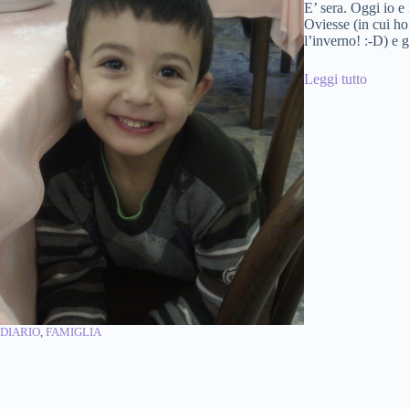
E’ sera. Oggi io e
Oviesse (in cui ho 
l’inverno! :-D) e 
Leggi tutto
DIARIO
, 
FAMIGLIA