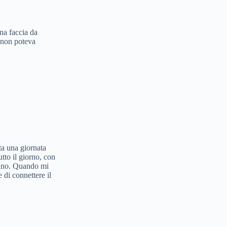
na faccia da
ì non poteva
ta una giornata
tto il giorno, con
drino. Quando mi
 di connettere il