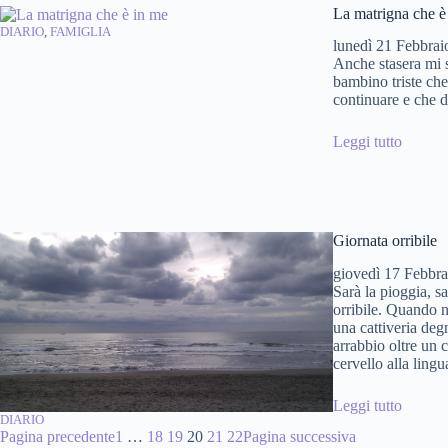
La matrigna che è
DIARIO
, 
FAMIGLIA
lunedì 21 Febbrai
Anche stasera mi 
bambino triste che
continuare e che 
Leggi tutto
Giornata orribile
giovedì 17 Febbra
Sarà la pioggia, s
orribile. Quando n
una cattiveria deg
arrabbio oltre un c
cervello alla ling
Leggi tutto
DIARIO
Pagina precedente
1
…
18
19
20
21
22
Pagina successiva