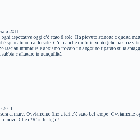
raio 2011
ogni aspettativa oggi c’è stato il sole. Ha piovuto stanotte e questa matt
ed è spuntato un caldo sole. C’era anche un forte vento (che ha spazzato 
o lasciati intimidire e abbiamo trovato un angolino riparato sulla spiag
i sabbia e allattare in tranquillità.
o 2011
i sera al mare. Ovviamente fino a ieri c’è stato bel tempo. Ovviamente o
 piove. Che c*##o di sfiga!!