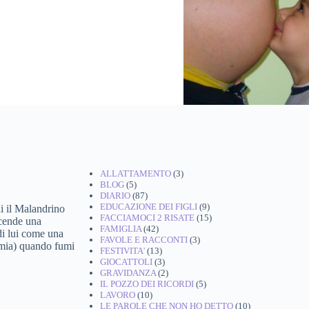
ALLATTAMENTO
(3)
BLOG
(5)
DIARIO
(87)
EDUCAZIONE DEI FIGLI
(9)
i il Malandrino
FACCIAMOCI 2 RISATE
(15)
ccende una
FAMIGLIA
(42)
 di lui come una
FAVOLE E RACCONTI
(3)
immia) quando fumi
FESTIVITA'
(13)
GIOCATTOLI
(3)
GRAVIDANZA
(2)
IL POZZO DEI RICORDI
(5)
LAVORO
(10)
LE PAROLE CHE NON HO DETTO
(10)