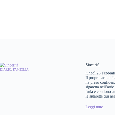
Sincerità
DIARIO
, 
FAMIGLIA
lunedì 28 Febbrai
Il proprietario de
ha preso confidenz
sigaretta nell’atri
furia e con tono a
le sigarette qui n
Leggi tutto