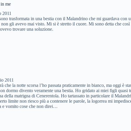
 in me
o 2011
sono trasformata in una bestia con il Malandrino che mi guardava con u
 non gli avevo mai visto. Mi si è stretto il cuore. Mi sono detta che cos
dovevo trovare una soluzione.
io 2011
arà che la notte scorsa l’ho passata praticamente in bianco, ma oggi è sta
on dormo divento veramente una bestia. Ho gridato ai miei figli quasi tu
na della matrigna di Cenerentola. Ho tartassato in particolare il Malan
erto limite non riesco più a contenere le parole, la logorrea mi impedisce
ua e vomito cose che non direi…