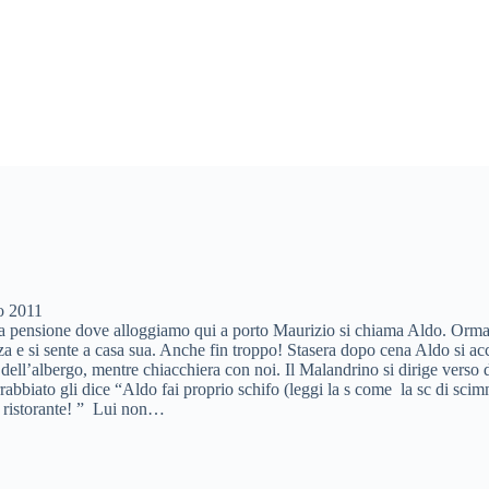
o 2011
lla pensione dove alloggiamo qui a porto Maurizio si chiama Aldo. Orma
a e si sente a casa sua. Anche fin troppo! Stasera dopo cena Aldo si a
o dell’albergo, mentre chiacchiera con noi. Il Malandrino si dirige verso
rrabbiato gli dice “Aldo fai proprio schifo (leggi la s come la sc di sc
el ristorante! ” Lui non…